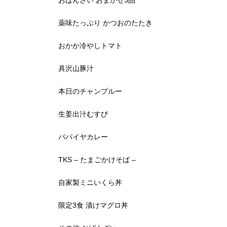
おばんざい おまかせ3品
薬味たっぷり かつおのたたき
おかか冷やしトマト
具沢山豚汁
本日のチャンプルー
生姜出汁むすび
パパイヤカレー
TKS – たまごかけそば –
自家製ミニいくら丼
限定3食 漬けマグロ丼